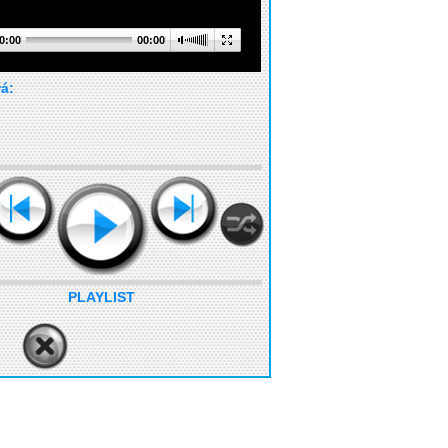
0:00
00:00
rá:
PLAYLIST