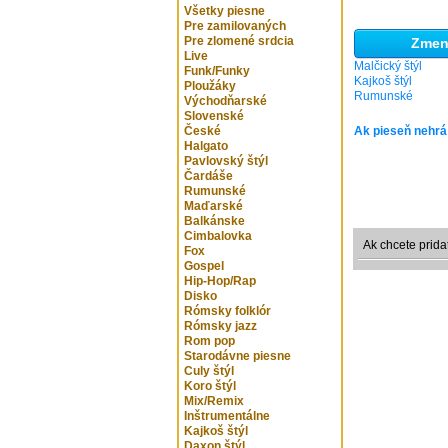
Všetky piesne
Pre zamilovaných
Pre zlomené srdcia
Zmeni
Live
Malčický štýl
Funk/Funky
Kajkoš štýl
Ploužáky
Rumunské
Východňarské
Slovenské
České
Ak pieseň nehrá
Halgato
Pavlovský štýl
Čardáše
Rumunské
Maďarské
Balkánske
Cimbalovka
Ak chcete prida
Fox
Gospel
Hip-Hop/Rap
Disko
Rómsky folklór
Rómsky jazz
Rom pop
Starodávne piesne
Culy štýl
Koro štýl
Mix/Remix
Inštrumentálne
Kajkoš štýl
Daxon štýl