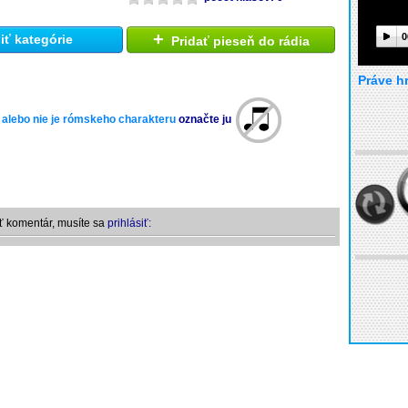
+
0
ť kategórie
Pridať pieseň do rádia
Práve h
 alebo nie je rómskeho charakteru
označte ju
ť komentár, musíte sa
prihlásiť: