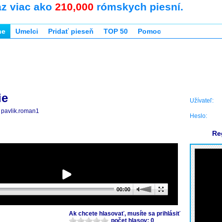
az viac ako
210,000
rómskych piesní.
ne
Umelci
Pridať pieseň
TOP 50
Pomoc
ie
Užívateľ:
pavlik.roman1
Heslo:
Re
00:00
Ak chcete hlasovať, musíte sa prihlásiť
počet hlasov: 0