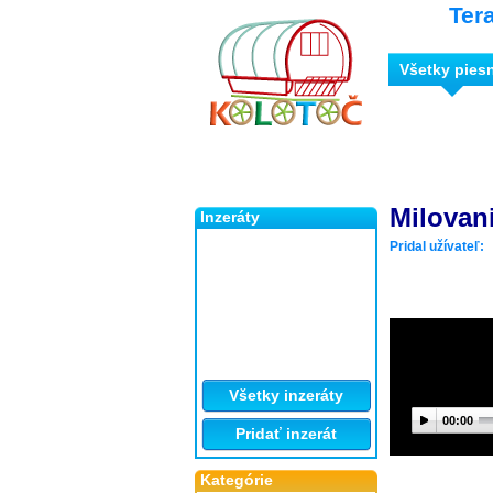
Ter
Všetky pies
Milovan
Inzeráty
Pridal užívateľ:
Všetky inzeráty
00:00
Pridať inzerát
Kategórie