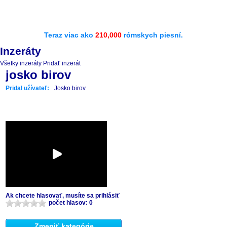
Teraz viac ako
210,000
rómskych piesní.
Inzeráty
Všetky inzeráty
Pridať inzerát
josko birov
Pridal užívateľ:
Josko birov
Ak chcete hlasovať, musíte sa prihlásiť
počet hlasov: 0
Zmeniť kategórie