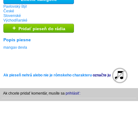
Pavlovský štýl
České
Slovenské
Východňarské
+
Pridať pieseň do rádia
Popis piesne
mangav devla
Ak pieseň nehrá alebo nie je rómskeho charakteru
označte ju
Ak chcete pridať komentár, musíte sa
prihlásiť: