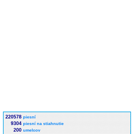
220578
piesní
9304
piesní na stiahnutie
200
umelcov