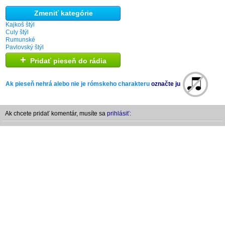
Zmeniť kategórie
Kajkoš štýl
Culy štýl
Rumunské
Pavlovský štýl
+
Pridať pieseň do rádia
Ak pieseň nehrá alebo nie je rómskeho charakteru
označte ju
Ak chcete pridať komentár, musíte sa
prihlásiť: