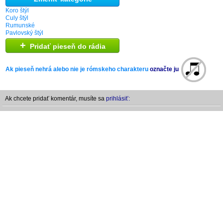
Koro štýl
Culy štýl
Rumunské
Pavlovský štýl
+
Pridať pieseň do rádia
Ak pieseň nehrá alebo nie je rómskeho charakteru
označte ju
Ak chcete pridať komentár, musíte sa
prihlásiť: