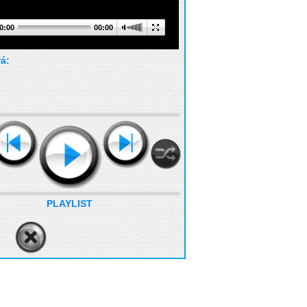
0:00
00:00
rá:
PLAYLIST