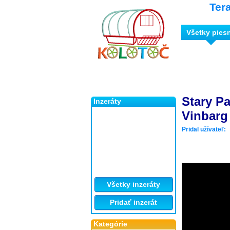
Ter
Všetky pies
Stary Pa
Inzeráty
Vinbarg 
Pridal užívateľ:
Všetky inzeráty
Pridať inzerát
Kategórie