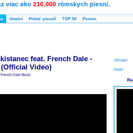
az viac ako
210,000
rómskych piesní.
ne
Umelci
Pridať pieseň
TOP 50
Pomoc
kistanec feat. French Dale -
Užívateľ:
(Official Video)
Heslo:
French Dale Music
Re