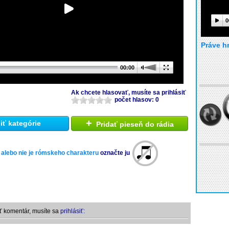
0
Práve h
00:00
Ak chcete hlasovať, musíte sa prihlásiť
počet hlasov: 0
+
ť kategórie
Pridať pieseň do rádia
 alebo nie je rómskeho charakteru
označte ju
ť komentár, musíte sa
prihlásiť: