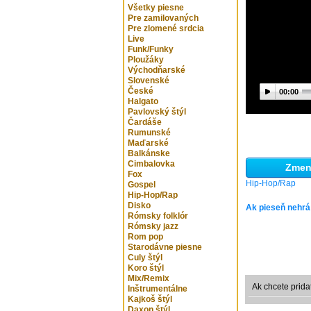
Všetky piesne
Pre zamilovaných
Pre zlomené srdcia
Live
Funk/Funky
Ploužáky
Východňarské
Slovenské
České
00:00
Halgato
Pavlovský štýl
Čardáše
Rumunské
Maďarské
Balkánske
Cimbalovka
Zmeni
Fox
Hip-Hop/Rap
Gospel
Hip-Hop/Rap
Disko
Ak pieseň nehrá
Rómsky folklór
Rómsky jazz
Rom pop
Starodávne piesne
Culy štýl
Koro štýl
Mix/Remix
Ak chcete prida
Inštrumentálne
Kajkoš štýl
Daxon štýl