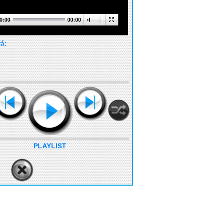
0:00
00:00
rá:
PLAYLIST