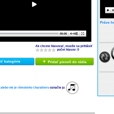
0
Práve h
00:00
Ak chcete hlasovať, musíte sa prihlásiť
počet hlasov: 0
+
ť kategórie
Pridať pieseň do rádia
 alebo nie je rómskeho charakteru
označte ju