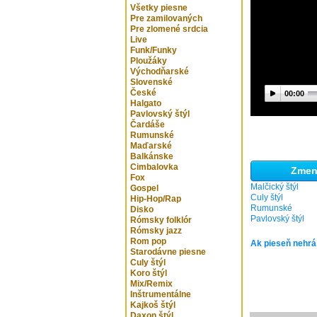
Všetky piesne
Pre zamilovaných
Pre zlomené srdcia
Live
Funk/Funky
Ploužáky
Východňarské
Slovenské
České
00:00
Halgato
Pavlovský štýl
Čardáše
Rumunské
Maďarské
Balkánske
Cimbalovka
Zmeni
Fox
Malčický štýl
Gospel
Culy štýl
Hip-Hop/Rap
Rumunské
Disko
Pavlovský štýl
Rómsky folklór
Rómsky jazz
Rom pop
Ak pieseň nehrá
Starodávne piesne
Culy štýl
Koro štýl
Mix/Remix
Inštrumentálne
Kajkoš štýl
Daxon štýl