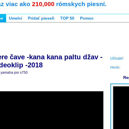
az viac ako
210,000
rómskych piesní.
ne
Umelci
Pridať pieseň
TOP 50
Pomoc
re čave -kana kana paltu džav -
Užívateľ:
ideoklip -2018
Heslo:
yamaha psr s750
Re