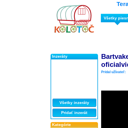
Ter
Všetky pies
Bartvake
Inzeráty
oficialv
Pridal užívateľ:
Všetky inzeráty
Pridať inzerát
Kategórie