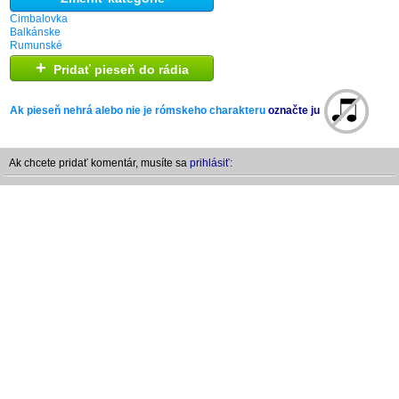
Cimbalovka
Balkánske
Rumunské
+
Pridať pieseň do rádia
Ak pieseň nehrá alebo nie je rómskeho charakteru
označte ju
Ak chcete pridať komentár, musíte sa
prihlásiť: