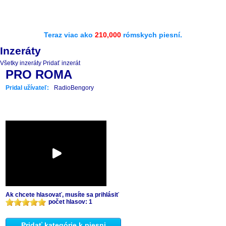
Teraz viac ako
210,000
rómskych piesní.
Inzeráty
Všetky inzeráty
Pridať inzerát
PRO ROMA
Pridal užívateľ:
RadioBengory
Ak chcete hlasovať, musíte sa prihlásiť
počet hlasov: 1
Pridať kategórie k piesni