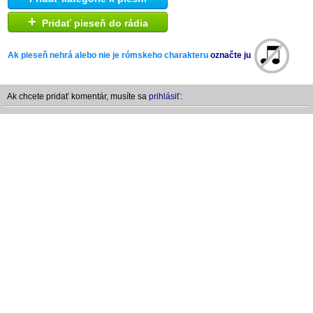
+
Pridať pieseň do rádia
Ak pieseň nehrá alebo nie je rómskeho charakteru
označte ju
Ak chcete pridať komentár, musíte sa
prihlásiť: