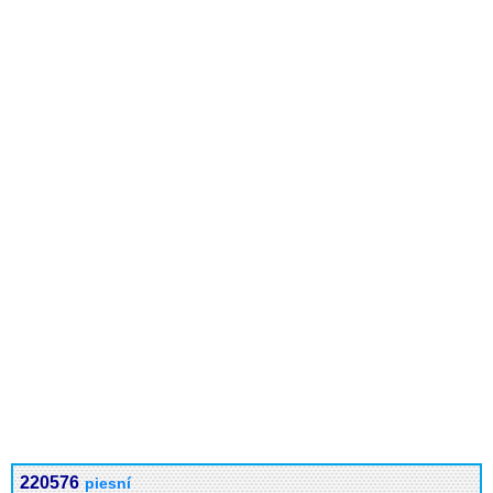
220576
piesní