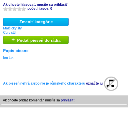
Ak chcete hlasovať, musíte sa prihlásiť
počet hlasov: 0
Zmeniť kategórie
Malčický štýl
Culy štýl
+
Pridať pieseň do rádia
Popis piesne
len tak
Ak pieseň nehrá alebo nie je rómskeho charakteru
označte ju
Ak chcete pridať komentár, musíte sa
prihlásiť: