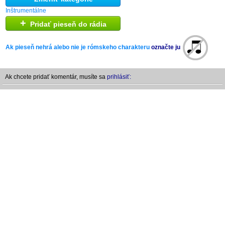
Inštrumentálne
+
Pridať pieseň do rádia
Ak pieseň nehrá alebo nie je rómskeho charakteru
označte ju
Ak chcete pridať komentár, musíte sa
prihlásiť: