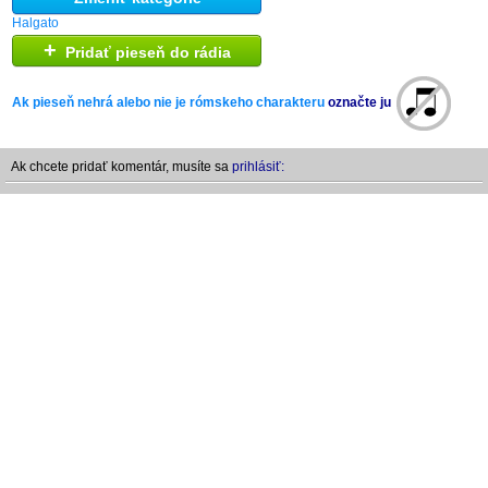
Halgato
+
Pridať pieseň do rádia
Ak pieseň nehrá alebo nie je rómskeho charakteru
označte ju
Ak chcete pridať komentár, musíte sa
prihlásiť: