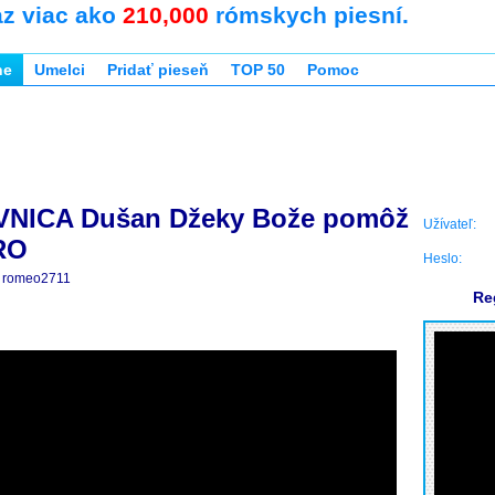
az viac ako
210,000
rómskych piesní.
ne
Umelci
Pridať pieseň
TOP 50
Pomoc
NICA Dušan Džeky Bože pomôž
Užívateľ:
RO
Heslo:
romeo2711
Re