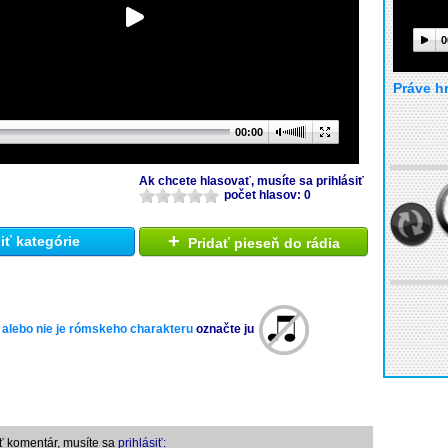
0
Práve h
00:00
Ak chcete hlasovať, musíte sa prihlásiť
počet hlasov: 0
+
ť kategórie
Pridať pieseň do rádia
 alebo nie je rómskeho charakteru
označte ju
ť komentár, musíte sa
prihlásiť: