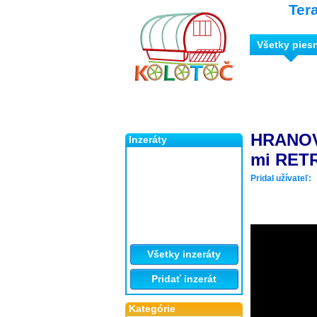
Ter
Všetky pies
HRANOV
Inzeráty
mi RET
Pridal užívateľ:
Všetky inzeráty
Pridať inzerát
Kategórie