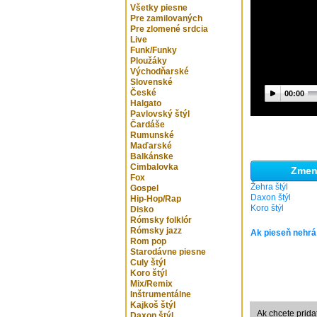
Všetky piesne
Pre zamilovaných
Pre zlomené srdcia
Live
Funk/Funky
Ploužáky
Východňarské
Slovenské
České
00:00
Halgato
Pavlovský štýl
Čardáše
Rumunské
Maďarské
Balkánske
Cimbalovka
Zmeni
Fox
Žehra štýl
Gospel
Daxon štýl
Hip-Hop/Rap
Koro štýl
Disko
Rómsky folklór
Rómsky jazz
Ak pieseň nehrá
Rom pop
Starodávne piesne
Culy štýl
Koro štýl
Mix/Remix
Inštrumentálne
Kajkoš štýl
Ak chcete prida
Daxon štýl