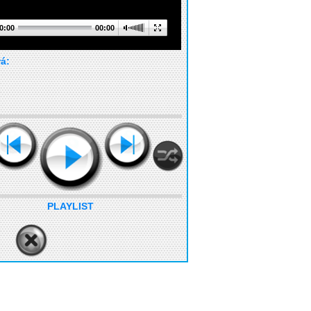
0:00
00:00
rá:
PLAYLIST