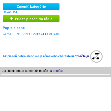
Zmeniť kategórie
Daxon štýl
+
Pridať pieseň do rádia
Popis piesne
GIPSY RENE BAND 2 2016 CELY ALBUM
Ak pieseň nehrá alebo nie je rómskeho charakteru
označte ju
Ak chcete pridať komentár, musíte sa
prihlásiť: