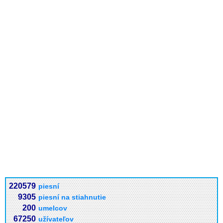
220579
piesní
9305
piesní na stiahnutie
200
umelcov
67250
užívateľov