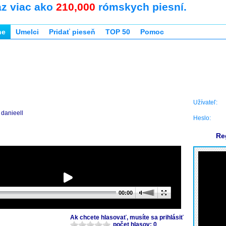
az viac ako
210,000
rómskych piesní.
ne
Umelci
Pridať pieseň
TOP 50
Pomoc
Užívateľ:
danieell
Heslo:
Re
00:00
Ak chcete hlasovať, musíte sa prihlásiť
počet hlasov: 0