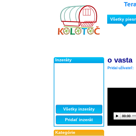
Ter
Všetky pies
o vasta
Inzeráty
Pridal užívateľ:
Všetky inzeráty
00:00
Pridať inzerát
Kategórie