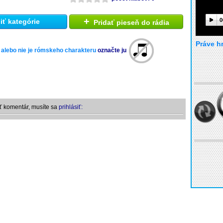
+
0
ť kategórie
Pridať pieseň do rádia
Práve h
 alebo nie je rómskeho charakteru
označte ju
ť komentár, musíte sa
prihlásiť: