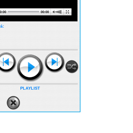
0:00
00:00
rá:
PLAYLIST