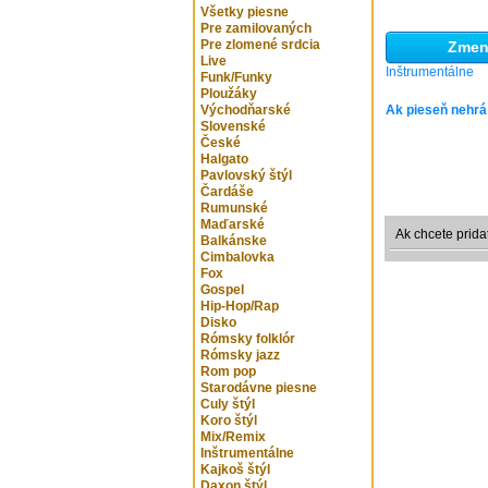
Všetky piesne
Pre zamilovaných
Pre zlomené srdcia
Zmeni
Live
Inštrumentálne
Funk/Funky
Ploužáky
Východňarské
Ak pieseň nehrá
Slovenské
České
Halgato
Pavlovský štýl
Čardáše
Rumunské
Maďarské
Ak chcete prida
Balkánske
Cimbalovka
Fox
Gospel
Hip-Hop/Rap
Disko
Rómsky folklór
Rómsky jazz
Rom pop
Starodávne piesne
Culy štýl
Koro štýl
Mix/Remix
Inštrumentálne
Kajkoš štýl
Daxon štýl