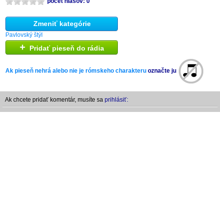
počet hlasov: 0
Zmeniť kategórie
Pavlovský štýl
+
Pridať pieseň do rádia
Ak pieseň nehrá alebo nie je rómskeho charakteru
označte ju
Ak chcete pridať komentár, musíte sa
prihlásiť: