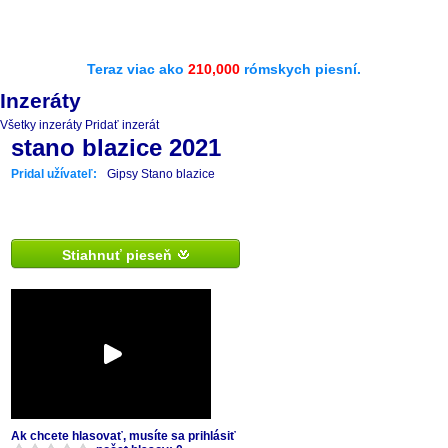
Teraz viac ako
210,000
rómskych piesní.
Inzeráty
Všetky inzeráty
Pridať inzerát
stano blazice 2021
Pridal užívateľ:
Gipsy Stano blazice
Stiahnuť pieseň
Ak chcete hlasovať, musíte sa prihlásiť