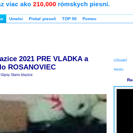
az viac ako
210,000
rómskych piesní.
ne
Umelci
Pridať pieseň
TOP 50
Pomoc
lazice 2021 PRE VLADKA a
Užívateľ:
do ROSANOVIEC
Heslo:
Gipsy Stano blazice
Re