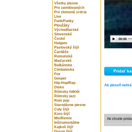
Všetky piesne
Pre zamilovaných
Pre zlomené srdcia
Live
Funk/Funky
Ploužáky
Východňarské
Slovenské
České
00:00
Halgato
Pavlovský štýl
Čardáše
Rumunské
Maďarské
Balkánske
Cimbalovka
Pridať ka
Fox
Gospel
Hip-Hop/Rap
Ak pieseň nehrá
Disko
Rómsky folklór
Rómsky jazz
Rom pop
Starodávne piesne
Culy štýl
Koro štýl
Mix/Remix
Ak chcete prida
Inštrumentálne
Kajkoš štýl
Daxon štýl