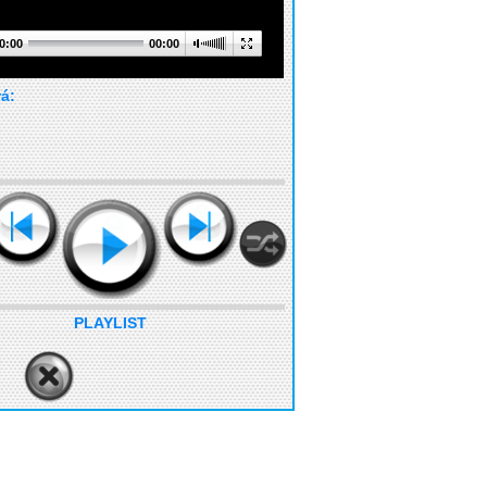
0:00
00:00
rá:
PLAYLIST