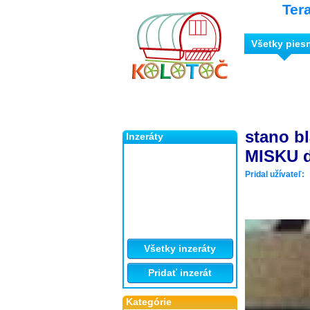
Ter
Všetky pies
stano b
Inzeráty
MISKU 
Pridal užívateľ:
Všetky inzeráty
Pridať inzerát
Kategórie