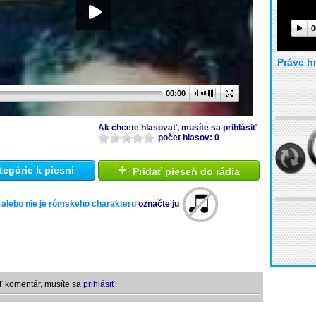
0
Práve h
00:00
Ak chcete hlasovať, musíte sa prihlásiť
počet hlasov: 0
+
tegórie k piesni
Pridať pieseň do rádia
 alebo nie je rómskeho charakteru
označte ju
ť komentár, musíte sa
prihlásiť: