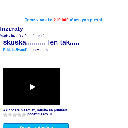
Teraz viac ako
210,000
rómskych piesní.
Inzeráty
Všetky inzeráty
Pridať inzerát
skuska.......... len tak.....
Pridal užívateľ:
gipsy d.m.o
Ak chcete hlasovať, musíte sa prihlásiť
počet hlasov: 0
Zmeniť kategórie