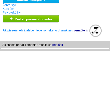
Žehra štýl
Koro štýl
Pavlovský štýl
+
Pridať pieseň do rádia
Ak pieseň nehrá alebo nie je rómskeho charakteru
označte ju
Ak chcete pridať komentár, musíte sa
prihlásiť: