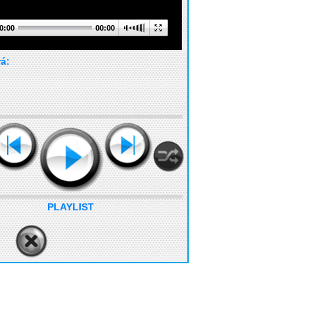
0:00
00:00
rá:
PLAYLIST