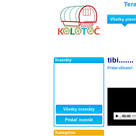
Ter
Všetky pies
tibi.......
Inzeráty
Pridal užívateľ:
Všetky inzeráty
00:00
Pridať inzerát
Kategórie