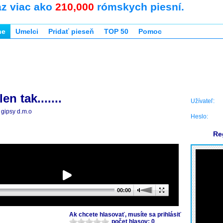
az viac ako
210,000
rómskych piesní.
ne
Umelci
Pridať pieseň
TOP 50
Pomoc
 len tak.......
Užívateľ:
gipsy d.m.o
Heslo:
Re
00:00
Ak chcete hlasovať, musíte sa prihlásiť
počet hlasov: 0