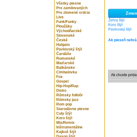
Všetky piesne
Pre zamilovaných
Pre zlomené srdcia
Zmeni
Live
Žehra štýl
Funk/Funky
Koro štýl
Ploužáky
Pavlovský štýl
Východňarské
Slovenské
České
Ak pieseň nehrá
Halgato
Pavlovský štýl
Čardáše
Rumunské
Maďarské
Balkánske
Cimbalovka
Ak chcete prida
Fox
Gospel
Hip-Hop/Rap
Disko
Rómsky folklór
Rómsky jazz
Rom pop
Starodávne piesne
Culy štýl
Koro štýl
Mix/Remix
Inštrumentálne
Kajkoš štýl
Daxon štýl