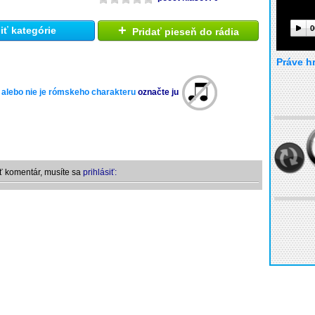
+
0
ť kategórie
Pridať pieseň do rádia
Práve h
 alebo nie je rómskeho charakteru
označte ju
ť komentár, musíte sa
prihlásiť: