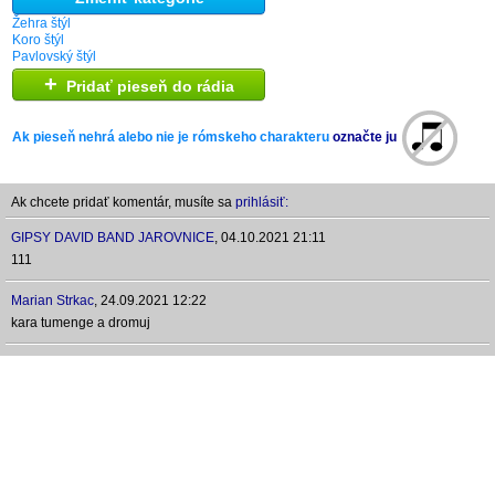
Žehra štýl
Koro štýl
Pavlovský štýl
+
Pridať pieseň do rádia
Ak pieseň nehrá alebo nie je rómskeho charakteru
označte ju
Ak chcete pridať komentár, musíte sa
prihlásiť:
GIPSY DAVID BAND JAROVNICE
,
04.10.2021 21:11
111
Marian Strkac
,
24.09.2021 12:22
kara tumenge a dromuj