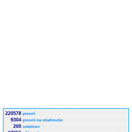
220578
piesní
9304
piesní na stiahnutie
200
umelcov