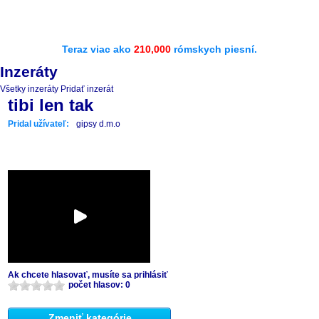
Teraz viac ako
210,000
rómskych piesní.
Inzeráty
Všetky inzeráty
Pridať inzerát
tibi len tak
Pridal užívateľ:
gipsy d.m.o
Ak chcete hlasovať, musíte sa prihlásiť
počet hlasov: 0
Zmeniť kategórie