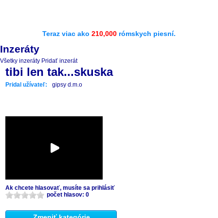
Teraz viac ako
210,000
rómskych piesní.
Inzeráty
Všetky inzeráty
Pridať inzerát
tibi len tak...skuska
Pridal užívateľ:
gipsy d.m.o
Ak chcete hlasovať, musíte sa prihlásiť
počet hlasov: 0
Zmeniť kategórie