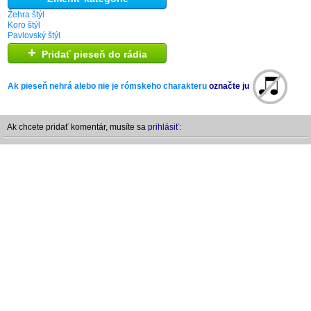
Žehra štýl
Koro štýl
Pavlovský štýl
+
Pridať pieseň do rádia
Ak pieseň nehrá alebo nie je rómskeho charakteru
označte ju
Ak chcete pridať komentár, musíte sa
prihlásiť: