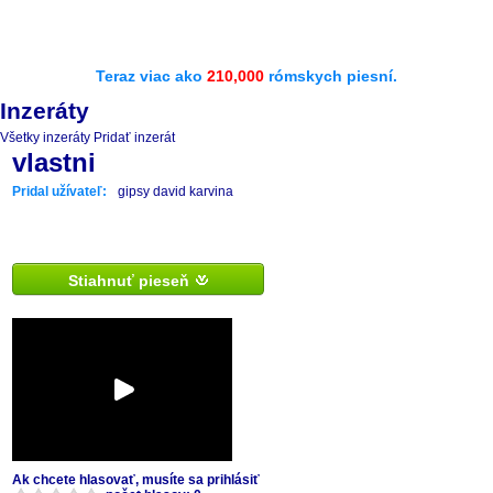
Teraz viac ako
210,000
rómskych piesní.
Inzeráty
Všetky inzeráty
Pridať inzerát
vlastni
Pridal užívateľ:
gipsy david karvina
Stiahnuť pieseň
Ak chcete hlasovať, musíte sa prihlásiť