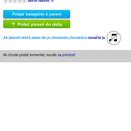
počet hlasov: 0
Pridať kategórie k piesni
+
Pridať pieseň do rádia
Ak pieseň nehrá alebo nie je rómskeho charakteru
označte ju
Ak chcete pridať komentár, musíte sa
prihlásiť: