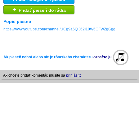
+
Pridať pieseň do rádia
Popis piesne
https://www.youtube.com/channel/UCg9a6QjJ62I10W6CFWZgGgg
Ak pieseň nehrá alebo nie je rómskeho charakteru
označte ju
Ak chcete pridať komentár, musíte sa
prihlásiť: