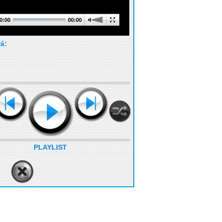
0:00
00:00
rá:
PLAYLIST