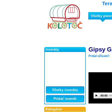
Ter
Všetky pies
Gipsy G
Inzeráty
Pridal užívateľ:
Všetky inzeráty
00:00
Pridať inzerát
Kategórie