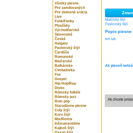
Všetky piesne
Pre zamilovaných
Pre zlomené srdcia
Zmeni
Live
Malčický štýl
Funk/Funky
Pavlovský štýl
Ploužáky
Východňarské
Popis piesne
Slovenské
České
len tak.
Halgato
Pavlovský štýl
Čardáše
Rumunské
Maďarské
Balkánske
Ak pieseň nehrá
Cimbalovka
Fox
Gospel
Hip-Hop/Rap
Disko
Rómsky folklór
Rómsky jazz
Ak chcete prida
Rom pop
Starodávne piesne
Culy štýl
Koro štýl
Mix/Remix
Inštrumentálne
Kajkoš štýl
Daxon štýl