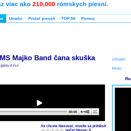
az viac ako
210,000
rómskych piesní.
ne
Umelci
Pridať pieseň
TOP 50
Pomoc
MS Majko Band čana skuška
Užívateľ:
gipsy d.m.o
Heslo:
Re
00:00
Ak chcete hlasovať, musíte sa prihlásiť
počet hlasov: 0