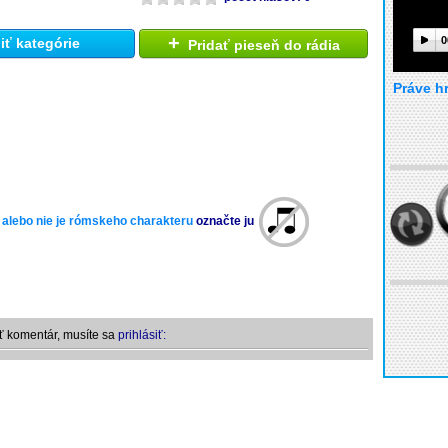
+
0
ť kategórie
Pridať pieseň do rádia
Práve h
 alebo nie je rómskeho charakteru
označte ju
ť komentár, musíte sa
prihlásiť: