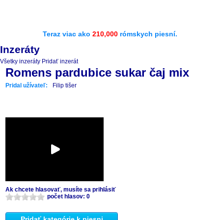
Teraz viac ako
210,000
rómskych piesní.
Inzeráty
Všetky inzeráty
Pridať inzerát
Romens pardubice sukar čaj mix
Pridal užívateľ:
Filip tišer
Ak chcete hlasovať, musíte sa prihlásiť
počet hlasov: 0
Pridať kategórie k piesni