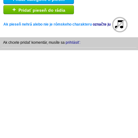
+
Pridať pieseň do rádia
Ak pieseň nehrá alebo nie je rómskeho charakteru
označte ju
Ak chcete pridať komentár, musíte sa
prihlásiť: