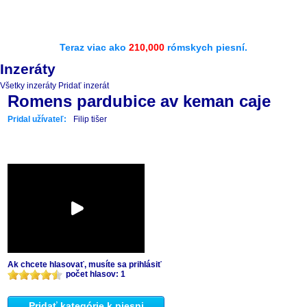
Teraz viac ako
210,000
rómskych piesní.
Inzeráty
Všetky inzeráty
Pridať inzerát
Romens pardubice av keman caje
Pridal užívateľ:
Filip tišer
Ak chcete hlasovať, musíte sa prihlásiť
počet hlasov: 1
Pridať kategórie k piesni