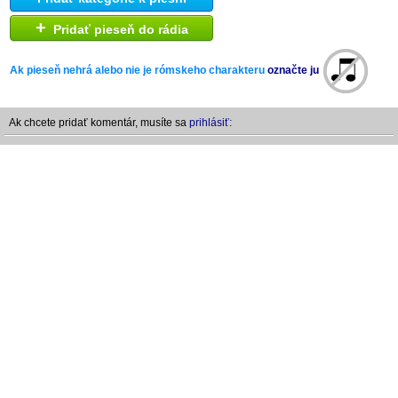
+
Pridať pieseň do rádia
Ak pieseň nehrá alebo nie je rómskeho charakteru
označte ju
Ak chcete pridať komentár, musíte sa
prihlásiť: