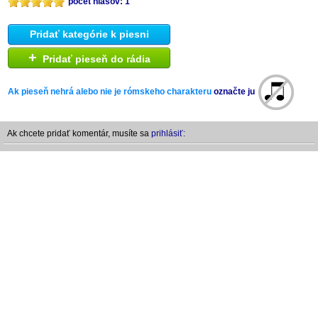
počet hlasov: 1
Pridať kategórie k piesni
+
Pridať pieseň do rádia
Ak pieseň nehrá alebo nie je rómskeho charakteru
označte ju
Ak chcete pridať komentár, musíte sa
prihlásiť: