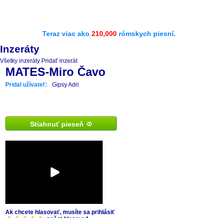
Teraz viac ako
210,000
rómskych piesní.
Inzeráty
Všetky inzeráty
Pridať inzerát
MATES-Miro Čavo
Pridal užívateľ:
Gipsy Adri
Stiahnuť pieseň
Ak chcete hlasovať, musíte sa prihlásiť