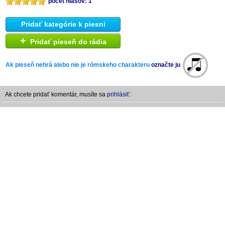
počet hlasov: 1
Pridať kategórie k piesni
+
Pridať pieseň do rádia
Ak pieseň nehrá alebo nie je rómskeho charakteru
označte ju
Ak chcete pridať komentár, musíte sa
prihlásiť: