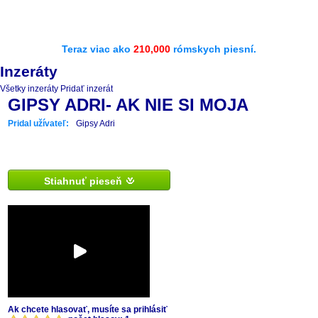
Teraz viac ako
210,000
rómskych piesní.
Inzeráty
Všetky inzeráty
Pridať inzerát
GIPSY ADRI- AK NIE SI MOJA
Pridal užívateľ:
Gipsy Adri
Stiahnuť pieseň
Ak chcete hlasovať, musíte sa prihlásiť