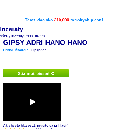
Teraz viac ako
210,000
rómskych piesní.
Inzeráty
Všetky inzeráty
Pridať inzerát
GIPSY ADRI-HANO HANO
Pridal užívateľ:
Gipsy Adri
Stiahnuť pieseň
Ak chcete hlasovať, musíte sa prihlásiť