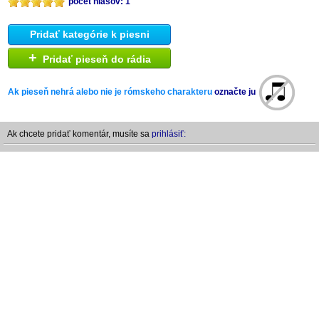
počet hlasov: 1
Pridať kategórie k piesni
+
Pridať pieseň do rádia
Ak pieseň nehrá alebo nie je rómskeho charakteru
označte ju
Ak chcete pridať komentár, musíte sa
prihlásiť: