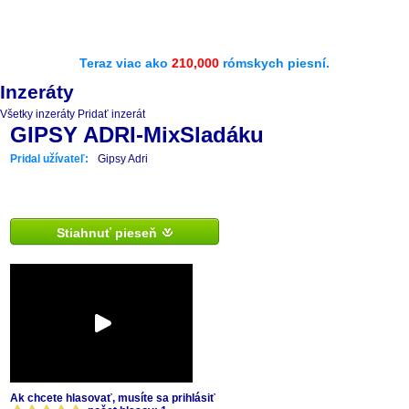
Teraz viac ako
210,000
rómskych piesní.
Inzeráty
Všetky inzeráty
Pridať inzerát
GIPSY ADRI-MixSladáku
Pridal užívateľ:
Gipsy Adri
Stiahnuť pieseň
Ak chcete hlasovať, musíte sa prihlásiť