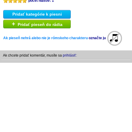
počet hlasov: 1
Pridať kategórie k piesni
+
Pridať pieseň do rádia
Ak pieseň nehrá alebo nie je rómskeho charakteru
označte ju
Ak chcete pridať komentár, musíte sa
prihlásiť: