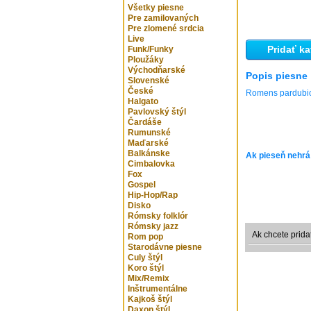
Všetky piesne
Pre zamilovaných
Pre zlomené srdcia
Live
Pridať ka
Funk/Funky
Ploužáky
Východňarské
Popis piesne
Slovenské
České
Romens pardubice
Halgato
Pavlovský štýl
Čardáše
Rumunské
Maďarské
Balkánske
Ak pieseň nehrá
Cimbalovka
Fox
Gospel
Hip-Hop/Rap
Disko
Rómsky folklór
Rómsky jazz
Ak chcete prida
Rom pop
Starodávne piesne
Culy štýl
Koro štýl
Mix/Remix
Inštrumentálne
Kajkoš štýl
Daxon štýl