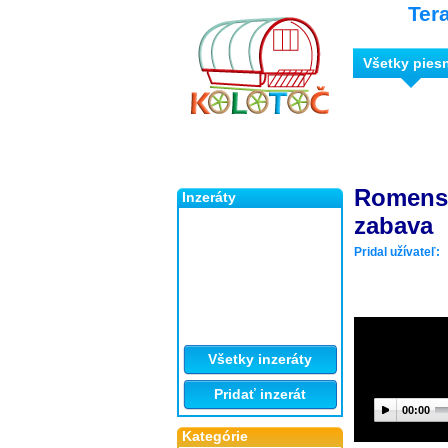
Ter
Všetky pies
Romens 
Inzeráty
zabava
Pridal užívateľ:
Všetky inzeráty
Pridať inzerát
00:00
Kategórie