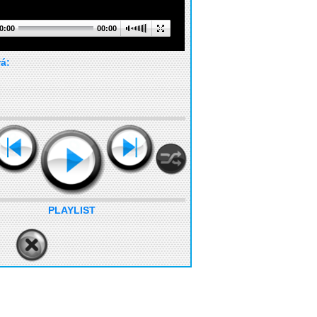
0:00
00:00
rá:
PLAYLIST