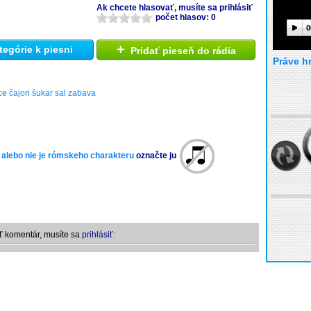
Ak chcete hlasovať, musíte sa prihlásiť
počet hlasov: 0
0
+
tegórie k piesni
Pridať pieseň do rádia
Práve h
 čajori šukar sal zabava
 alebo nie je rómskeho charakteru
označte ju
ť komentár, musíte sa
prihlásiť: