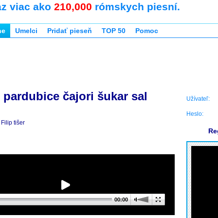
az viac ako
210,000
rómskych piesní.
ne
Umelci
Pridať pieseň
TOP 50
Pomoc
pardubice čajori šukar sal
Užívateľ:
Heslo:
Filip tišer
Re
00:00