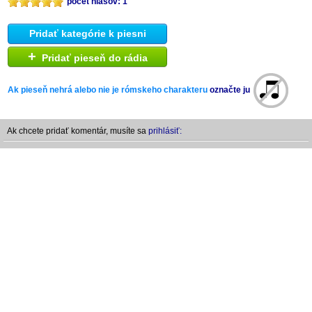
počet hlasov: 1
Pridať kategórie k piesni
+
Pridať pieseň do rádia
Ak pieseň nehrá alebo nie je rómskeho charakteru
označte ju
Ak chcete pridať komentár, musíte sa
prihlásiť: