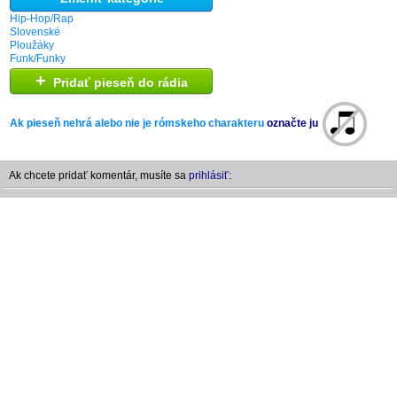
Hip-Hop/Rap
Slovenské
Ploužáky
Funk/Funky
+
Pridať pieseň do rádia
Ak pieseň nehrá alebo nie je rómskeho charakteru
označte ju
Ak chcete pridať komentár, musíte sa
prihlásiť: