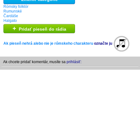
Rómsky folklór
Rumunské
Čardáše
Halgato
+
Pridať pieseň do rádia
Ak pieseň nehrá alebo nie je rómskeho charakteru
označte ju
Ak chcete pridať komentár, musíte sa
prihlásiť: