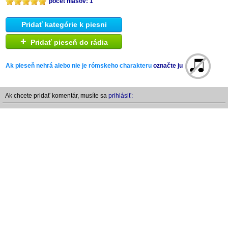
počet hlasov: 1
Pridať kategórie k piesni
+
Pridať pieseň do rádia
Ak pieseň nehrá alebo nie je rómskeho charakteru
označte ju
Ak chcete pridať komentár, musíte sa
prihlásiť: