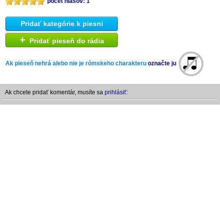
počet hlasov: 1
Pridať kategórie k piesni
+
Pridať pieseň do rádia
Ak pieseň nehrá alebo nie je rómskeho charakteru
označte ju
Ak chcete pridať komentár, musíte sa
prihlásiť: