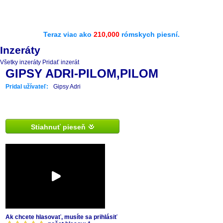
Teraz viac ako
210,000
rómskych piesní.
Inzeráty
Všetky inzeráty
Pridať inzerát
GIPSY ADRI-PILOM,PILOM
Pridal užívateľ:
Gipsy Adri
Stiahnuť pieseň
Ak chcete hlasovať, musíte sa prihlásiť