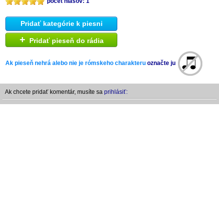
počet hlasov: 1
Pridať kategórie k piesni
+
Pridať pieseň do rádia
Ak pieseň nehrá alebo nie je rómskeho charakteru
označte ju
Ak chcete pridať komentár, musíte sa
prihlásiť: