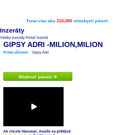
Teraz viac ako
210,000
rómskych piesní.
Inzeráty
Všetky inzeráty
Pridať inzerát
GIPSY ADRI -MILION,MILION
Pridal užívateľ:
Gipsy Adri
Stiahnuť pieseň
Ak chcete hlasovať, musíte sa prihlásiť