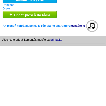
Rom pop
Disko
+
Pridať pieseň do rádia
Ak pieseň nehrá alebo nie je rómskeho charakteru
označte ju
Ak chcete pridať komentár, musíte sa
prihlásiť: