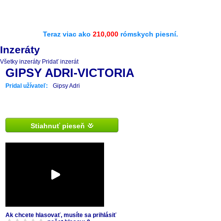
Teraz viac ako
210,000
rómskych piesní.
Inzeráty
Všetky inzeráty
Pridať inzerát
GIPSY ADRI-VICTORIA
Pridal užívateľ:
Gipsy Adri
Stiahnuť pieseň
Ak chcete hlasovať, musíte sa prihlásiť