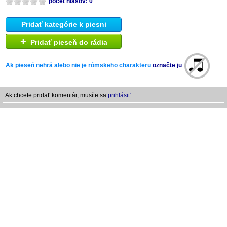
počet hlasov: 0
Pridať kategórie k piesni
+
Pridať pieseň do rádia
Ak pieseň nehrá alebo nie je rómskeho charakteru
označte ju
Ak chcete pridať komentár, musíte sa
prihlásiť: