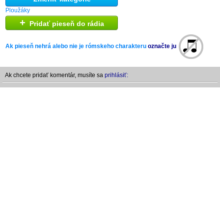
Ploužáky
+
Pridať pieseň do rádia
Ak pieseň nehrá alebo nie je rómskeho charakteru
označte ju
Ak chcete pridať komentár, musíte sa
prihlásiť: