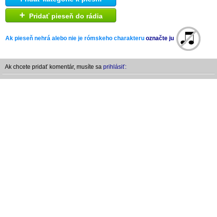
+
Pridať pieseň do rádia
Ak pieseň nehrá alebo nie je rómskeho charakteru
označte ju
Ak chcete pridať komentár, musíte sa
prihlásiť: