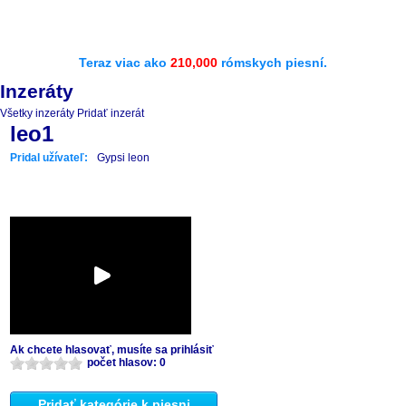
Teraz viac ako
210,000
rómskych piesní.
Inzeráty
Všetky inzeráty
Pridať inzerát
leo1
Pridal užívateľ:
Gypsi leon
Ak chcete hlasovať, musíte sa prihlásiť
počet hlasov: 0
Pridať kategórie k piesni