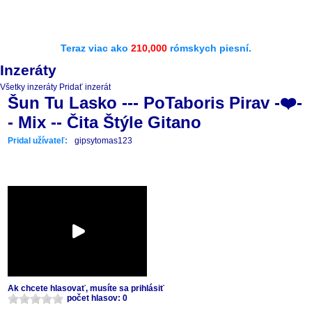
Teraz viac ako
210,000
rómskych piesní.
Inzeráty
Všetky inzeráty
Pridať inzerát
Šun Tu Lasko --- PoTaboris Pirav -❤️-
- Mix -- Čita Štýle Gitano
Pridal užívateľ:
gipsytomas123
Ak chcete hlasovať, musíte sa prihlásiť
počet hlasov: 0