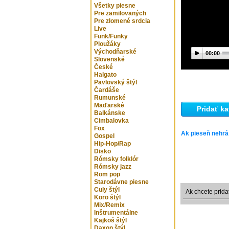
Všetky piesne
Pre zamilovaných
Pre zlomené srdcia
Live
Funk/Funky
Ploužáky
Východňarské
00:00
Slovenské
České
Halgato
Pavlovský štýl
Čardáše
Rumunské
Maďarské
Pridať ka
Balkánske
Cimbalovka
Fox
Ak pieseň nehrá
Gospel
Hip-Hop/Rap
Disko
Rómsky folklór
Rómsky jazz
Rom pop
Starodávne piesne
Culy štýl
Ak chcete prida
Koro štýl
Mix/Remix
Inštrumentálne
Kajkoš štýl
Daxon štýl