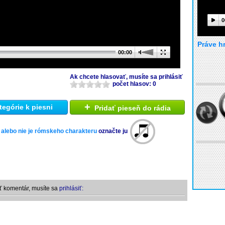
0
Práve h
00:00
Ak chcete hlasovať, musíte sa prihlásiť
počet hlasov: 0
+
tegórie k piesni
Pridať pieseň do rádia
 alebo nie je rómskeho charakteru
označte ju
ť komentár, musíte sa
prihlásiť: