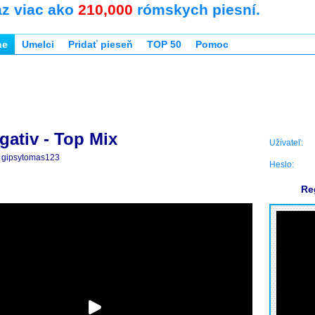
az viac ako
210,000
rómskych piesní.
ne
Umelci
Pridať pieseň
TOP 50
Pomoc
gativ - Top Mix
Užívateľ:
gipsytomas123
Heslo:
Re