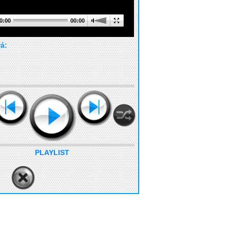
0:00
00:00
rá:
PLAYLIST