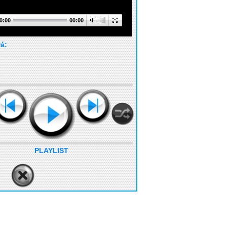
0:00
00:00
rá:
PLAYLIST