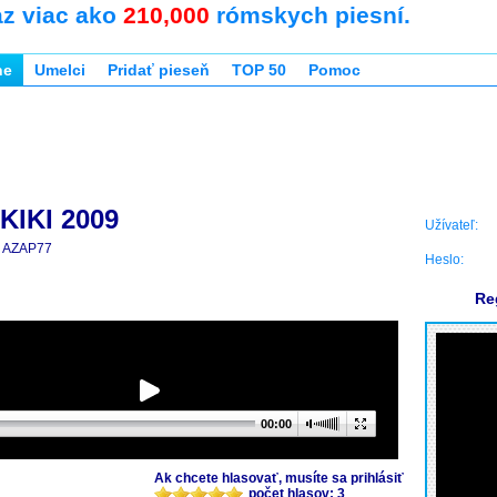
az viac ako
210,000
rómskych piesní.
ne
Umelci
Pridať pieseň
TOP 50
Pomoc
IKI 2009
Užívateľ:
AZAP77
Heslo:
Re
00:00
Ak chcete hlasovať, musíte sa prihlásiť
počet hlasov: 3