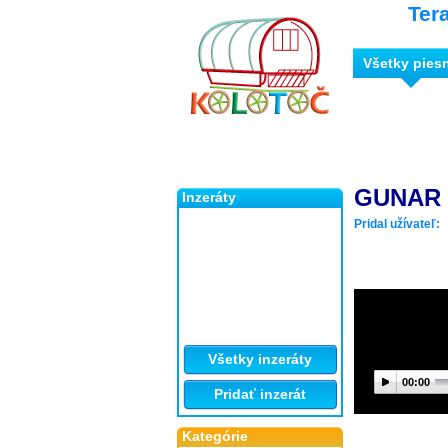
Ter
Všetky pies
GUNAR K
Inzeráty
Pridal užívateľ:
Všetky inzeráty
00:00
Pridať inzerát
Kategórie