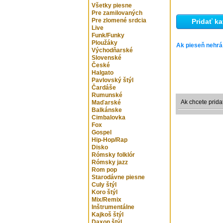
Všetky piesne
Pre zamilovaných
Pre zlomené srdcia
Pridať ka
Live
Funk/Funky
Ploužáky
Ak pieseň nehrá
Východňarské
Slovenské
České
Halgato
Pavlovský štýl
Čardáše
Rumunské
Ak chcete prida
Maďarské
Balkánske
Cimbalovka
Fox
Gospel
Hip-Hop/Rap
Disko
Rómsky folklór
Rómsky jazz
Rom pop
Starodávne piesne
Culy štýl
Koro štýl
Mix/Remix
Inštrumentálne
Kajkoš štýl
Daxon štýl