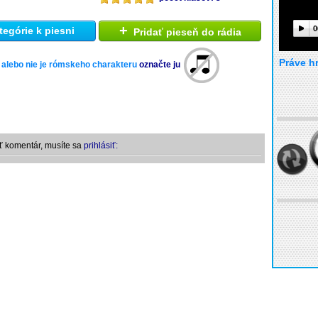
+
0
tegórie k piesni
Pridať pieseň do rádia
Práve h
 alebo nie je rómskeho charakteru
označte ju
ť komentár, musíte sa
prihlásiť: