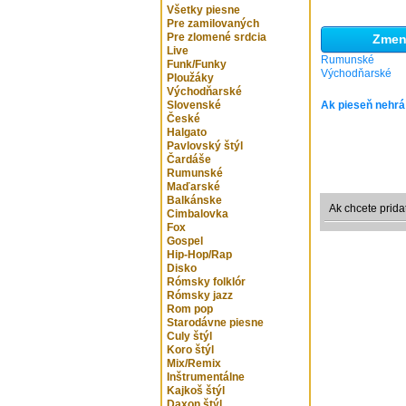
Všetky piesne
Pre zamilovaných
Pre zlomené srdcia
Zmeni
Live
Rumunské
Funk/Funky
Východňarské
Ploužáky
Východňarské
Slovenské
Ak pieseň nehrá
České
Halgato
Pavlovský štýl
Čardáše
Rumunské
Maďarské
Balkánske
Ak chcete prida
Cimbalovka
Fox
Gospel
Hip-Hop/Rap
Disko
Rómsky folklór
Rómsky jazz
Rom pop
Starodávne piesne
Culy štýl
Koro štýl
Mix/Remix
Inštrumentálne
Kajkoš štýl
Daxon štýl