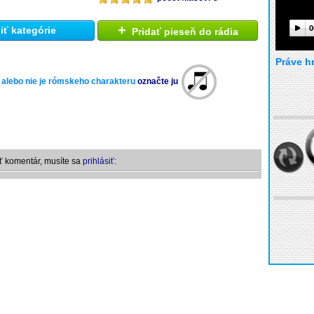
+
0
ť kategórie
Pridať pieseň do rádia
Práve h
 alebo nie je rómskeho charakteru
označte ju
ť komentár, musíte sa
prihlásiť: