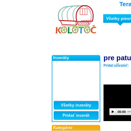
Ter
Všetky pies
pre patu
Inzeráty
Pridal užívateľ:
Všetky inzeráty
00:00
Pridať inzerát
Kategórie