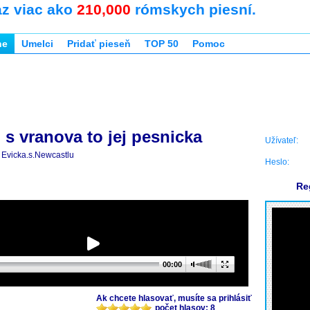
az viac ako
210,000
rómskych piesní.
ne
Umelci
Pridať pieseň
TOP 50
Pomoc
 s vranova to jej pesnicka
Užívateľ:
Evicka.s.Newcastlu
Heslo:
Re
00:00
Ak chcete hlasovať, musíte sa prihlásiť
počet hlasov: 8