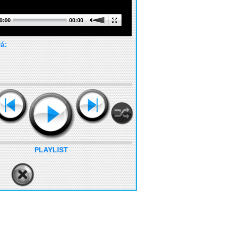
0:00
00:00
rá:
PLAYLIST