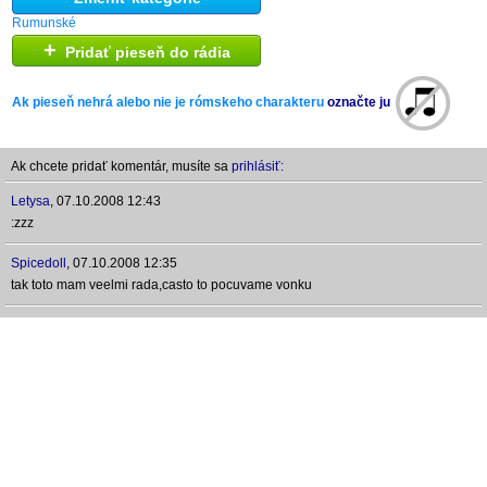
Rumunské
+
Pridať pieseň do rádia
Ak pieseň nehrá alebo nie je rómskeho charakteru
označte ju
Ak chcete pridať komentár, musíte sa
prihlásiť:
Letysa
,
07.10.2008 12:43
:zzz
Spicedoll
,
07.10.2008 12:35
tak toto mam veelmi rada,casto to pocuvame vonku