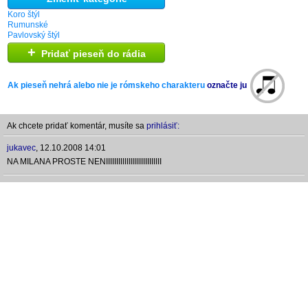
Koro štýl
Rumunské
Pavlovský štýl
+
Pridať pieseň do rádia
Ak pieseň nehrá alebo nie je rómskeho charakteru
označte ju
Ak chcete pridať komentár, musíte sa
prihlásiť:
jukavec
,
12.10.2008 14:01
NA MILANA PROSTE NENIIIIIIIIIIIIIIIIIIIIIIIIIII