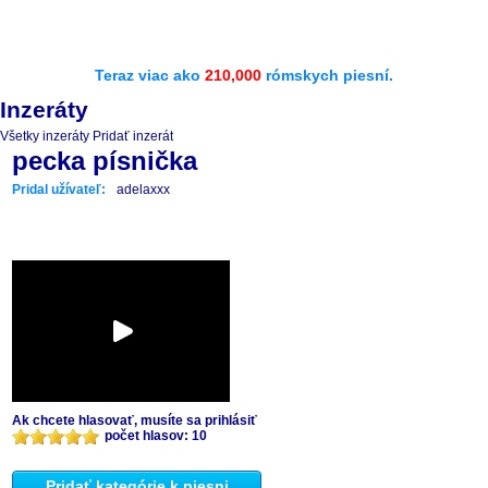
Teraz viac ako
210,000
rómskych piesní.
Inzeráty
Všetky inzeráty
Pridať inzerát
pecka písnička
Pridal užívateľ:
adelaxxx
Ak chcete hlasovať, musíte sa prihlásiť
počet hlasov: 10
Pridať kategórie k piesni