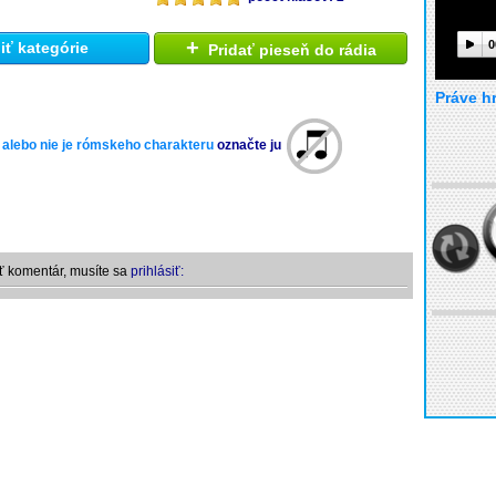
+
0
ť kategórie
Pridať pieseň do rádia
Práve h
 alebo nie je rómskeho charakteru
označte ju
ť komentár, musíte sa
prihlásiť: