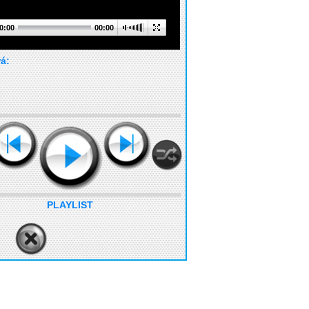
0:00
00:00
rá:
PLAYLIST