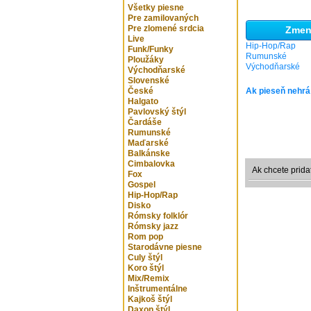
Všetky piesne
Pre zamilovaných
Pre zlomené srdcia
Zmeni
Live
Hip-Hop/Rap
Funk/Funky
Rumunské
Ploužáky
Východňarské
Východňarské
Slovenské
České
Ak pieseň nehrá
Halgato
Pavlovský štýl
Čardáše
Rumunské
Maďarské
Balkánske
Cimbalovka
Ak chcete prida
Fox
Gospel
Hip-Hop/Rap
Disko
Rómsky folklór
Rómsky jazz
Rom pop
Starodávne piesne
Culy štýl
Koro štýl
Mix/Remix
Inštrumentálne
Kajkoš štýl
Daxon štýl