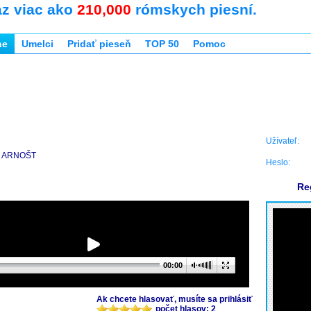
az viac ako
210,000
rómskych piesní.
ne
Umelci
Pridať pieseň
TOP 50
Pomoc
Užívateľ:
ARNOŠT
Heslo:
Re
00:00
Ak chcete hlasovať, musíte sa prihlásiť
počet hlasov: 2