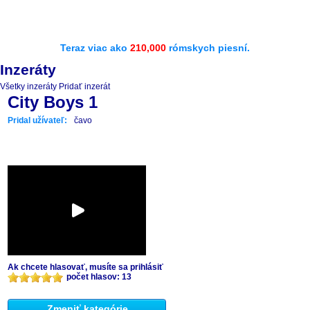
Teraz viac ako
210,000
rómskych piesní.
Inzeráty
Všetky inzeráty
Pridať inzerát
City Boys 1
Pridal užívateľ:
čavo
Ak chcete hlasovať, musíte sa prihlásiť
počet hlasov: 13
Zmeniť kategórie