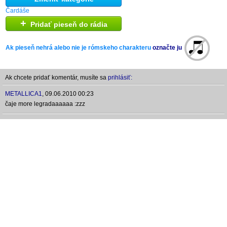
Čardáše
+
Pridať pieseň do rádia
Ak pieseň nehrá alebo nie je rómskeho charakteru
označte ju
Ak chcete pridať komentár, musíte sa
prihlásiť:
METALLICA1
,
09.06.2010 00:23
čaje more legradaaaaaa :zzz