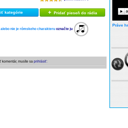
+
0
ť kategórie
Pridať pieseň do rádia
Práve h
 alebo nie je rómskeho charakteru
označte ju
ť komentár, musíte sa
prihlásiť: