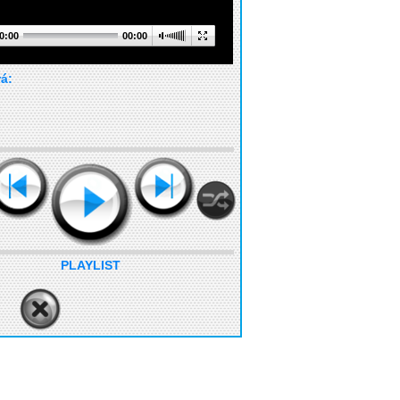
0:00
00:00
rá:
PLAYLIST