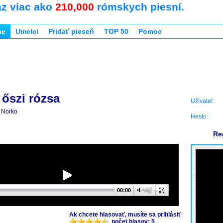
az viac ako
210,000
rómskych piesní.
ne
Umelci
Pridať pieseň
TOP 50
Pomoc
 őszi rózsa
Užívateľ:
Norko
Heslo:
Re
00:00
Ak chcete hlasovať, musíte sa prihlásiť
počet hlasov: 5