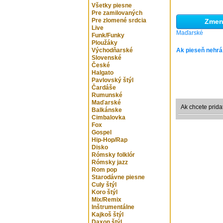
Všetky piesne
Pre zamilovaných
Pre zlomené srdcia
Zmeni
Live
Maďarské
Funk/Funky
Ploužáky
Východňarské
Ak pieseň nehrá
Slovenské
České
Halgato
Pavlovský štýl
Čardáše
Rumunské
Maďarské
Ak chcete prida
Balkánske
Cimbalovka
Fox
Gospel
Hip-Hop/Rap
Disko
Rómsky folklór
Rómsky jazz
Rom pop
Starodávne piesne
Culy štýl
Koro štýl
Mix/Remix
Inštrumentálne
Kajkoš štýl
Daxon štýl