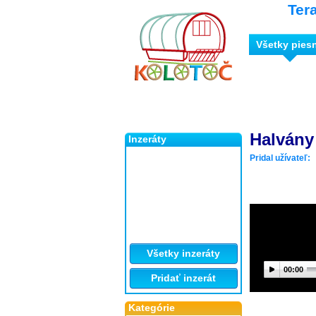
Ter
Všetky pies
Halvány
Inzeráty
Pridal užívateľ:
Všetky inzeráty
00:00
Pridať inzerát
Kategórie